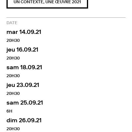
Images et lumières sous-marines
UN CONTEXTE, UNE ŒUVRE 2021
AIRSOURCEONE – Sven Fink & Benjamin Schulze
Logistique sous-marine
Jacques-Michel Meige
DATE
Curating
mar 14.09.21
Olivier Kaeser / Arta Sperto
20H30
Administration
jeu 16.09.21
Mathias Gautschi
Remerciements
20H30
Anna Schlossbauer,
sam 18.09.21
Club de plongée de la Vallée de Joux,
Mauricio Leal,
20H30
Lydie Rochat,
jeu 23.09.21
Nicole Rochat,
Sophie Ballmer,
20H30
Tarik Hayward
sam 25.09.21
Production
Association Fargue
6H
dim 26.09.21
Coréalisation
Arta Sperto
20H30
La Becque