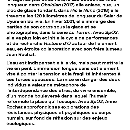
longueur, dans
Obsidian
(2017) elle enlace, nue, un
bloc de glace fondant, dans
Hic & Nunc
(2018) elle
traverse les 120 kilomètres de longueur du Salar de
Uyuni en Bolivie. En hiver 2021, elle immerge des
parties de son corps sous la glace et se
photographie, dans la série
Lù Tòrrèn
. Avec
SpO2
,
elle va plus loin et initie le cycle de performances
et de recherche
Histoire d’O
autour de l’élément
eau, en étroite collaboration avec son frère jumeau
Jean Rochat.
L’eau est indispensable à la vie, mais peut mettre la
vie en péril. L’immersion longue dans cet élément
vise à pointer la tension et la fragilité inhérentes à
ces forces opposées. La mise en danger des deux
individus a valeur de métaphore de
l’interdépendance des êtres, du vivre ensemble,
d’un monde bouleversé dans lequel l’humain
reformule la place qu’il occupe. Avec
SpO2
, Anne
Rochat approfondit ses explorations des
résistances physiques et psychiques du corps
humain, sur fond de réflexion sur des enjeux
écologiques.