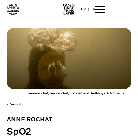
FR
EN
Arta sperto
Dance First Think Later
Skip
to
content
Anne Rochat, Jean Rochat, Sp02 © Sarah Anthony / Arta Sperto
← Accueil
ANNE ROCHAT
SpO2