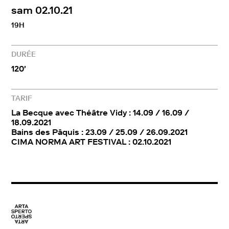
Théâtre de Vidy (réservations)
sam 02.10.21
Bains des Pâquis
19H
Cima Norma Art Festival
DURÉE
120'
TARIF
La Becque avec Théâtre Vidy : 14.09 / 16.09 /
18.09.2021
Bains des Pâquis : 23.09 / 25.09 / 26.09.2021
CIMA NORMA ART FESTIVAL : 02.10.2021