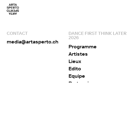
CONTACT
DANCE FIRST THINK LATER
2026
media@artasperto.ch
Programme
Artistes
Lieux
Edito
Equipe
Partenaires
ARTA SPERTO
RÉSEAUX SOCIAUX
À propos
Facebook
Collaborations
Instagram
Publications
Contact
Presse
Archives