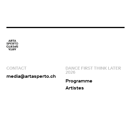
CONTACT
DANCE FIRST THINK LATER
2026
media@artasperto.ch
Programme
Artistes
Lieux
Edito
Equipe
Partenaires
ARTA SPERTO
RÉSEAUX SOCIAUX