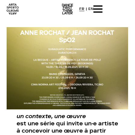
FR
EN
Arta sperto
Dance First Think Later
Skip
to
content
un contexte, une œuvre
2021
un contexte, une œuvre
est une série qui invite un·e artiste
à concevoir une œuvre à partir