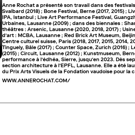
Anne Rochat a présenté son travail dans des festivals 
Svalbard (2018) ; Bone Festival, Berne (2017, 2015) ; Li
IPA, Istanbul ; Live Art Performance Festival, Guangzho
Urbaines, Lausanne (2009) ; dans des biennales : Shan
théâtres : Arsenic, Lausanne (2020, 2018, 2017) ; Usi
d’art : MCBA, Lausanne ; Red Brick Art Museum, Beiji
Centre culturel suisse, Paris (2018, 2017, 2015, 2014, 
Tinguely, Bâle (2017) ; Counter Space, Zurich (2016) ;
(2015) ; Circuit, Lausanne (2012) ; Kunstmuseum, Berne 
performance à l’édhéa, Sierre, jusqu’en 2023. Dès se
section architecture à l’EPFL, Lausanne. Elle a été la
du Prix Arts Visuels de la Fondation vaudoise pour la 
WWW.ANNEROCHAT.COM/