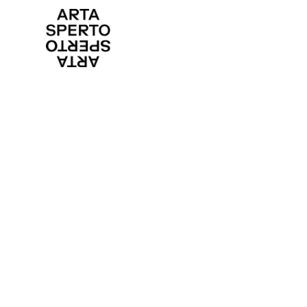
CONTACT
DANCE FI
media@artasperto.ch
Program
Artistes
Lieux
Edito
Equipe
Partenai
Arta sperto
© 2026 – Tout droits réservés
Réalisé par
Wonderweb