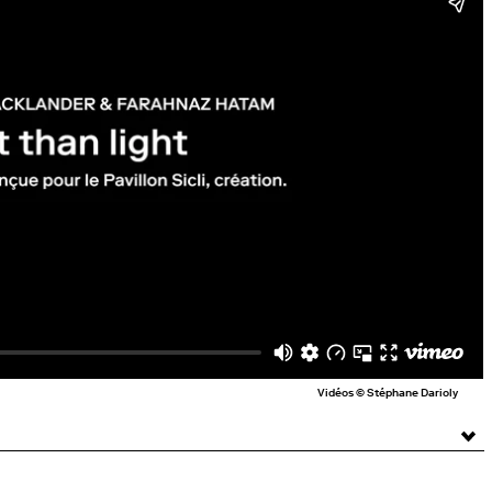
Vidéos © Stéphane Darioly
iana Miron, Noëlle Reymond, Massimo Pinca, et un