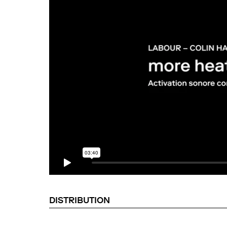
DISTRIBUTION
Avec Colin Hacklander, Farahnaz Hatam, D