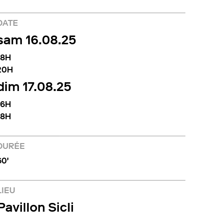
DATE
sam 16.08.25
18H
20H
dim 17.08.25
16H
18H
DURÉE
60'
LIEU
Pavillon Sicli