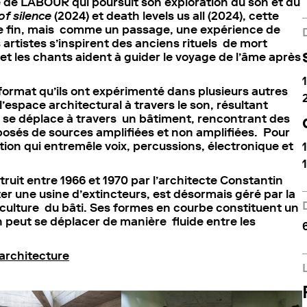
e de LABOUR qui poursuit son exploration du son et du
of silence
(2024) et death levels us all (2024), cette
e fin, mais comme un passage, une expérience de
 artistes s’inspirent des anciens rituels de mort
et les chants aident à guider le voyage de l’âme après
 format qu’ils ont expérimenté dans plusieurs autres
l’espace architectural à travers le son, résultant
c se déplace à travers un bâtiment, rencontrant des
sés de sources amplifiées et non amplifiées. Pour
ition qui entremêle voix, percussions, électronique et
ruit entre 1966 et 1970 par l’architecte Constantin
iter une usine d’extincteurs, est désormais géré par la
la culture du bâti. Ses formes en courbe constituent un
 peut se déplacer de manière fluide entre les
 architecture