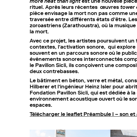
more heat than light
est une nouvelle pièc
rituel. Après leurs récentes œuvres
tower 
pièce envisage la mort non pas comme un
traversée entre différents états d’être. Les
zoroastriens (Zarathoustra), où la musique 
la mort.
Avec ce projet, les artistes poursuivent un
contextes, l’activation sonore, qui explore 
souvent en un parcours sonore où le publi
événements sonores interconnectés compo
le Pavillon Sicli, ils conçoivent une compos
deux contrebasses.
Le bâtiment en béton, verre et métal, const
Hilberer et l’ingénieur Heinz Isler pour abr
Fondation Pavillon Sicli, qui est dédiée à 
environnement acoustique ouvert où le son
espaces.
Télécharger le leaflet Préambule I – son et