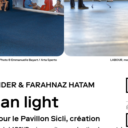
. Photo © Emmanuelle Bayart / Arta Sperto
LABOUR, more
NDER & FARAHNAZ HATAM
an light
r le Pavillon Sicli, création