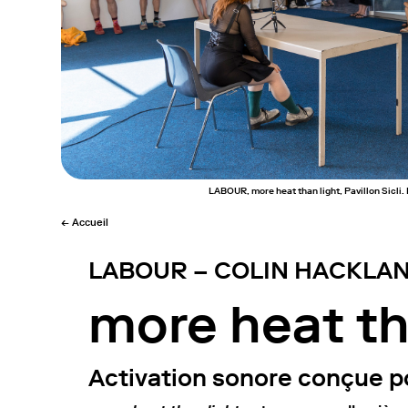
LABOUR, more heat than light, Pavillon Sicli
← Accueil
LABOUR – COLIN HACKLA
more heat th
Activation sonore conçue pou