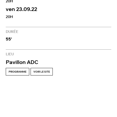
20H
ven 23.09.22
20H
DURÉE
55'
LIEU
Pavillon ADC
PROGRAMME
VOIR LE SITE