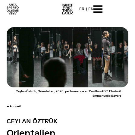
FR
EN
Arta sperto
Dance First Think Later
Skip
to
content
Ceylan Öztrük, Orientalien, 2020, performance au Pavillon ADC. Photo ©
Emmanuelle Bayart
← Accueil
CEYLAN ÖZTRÜK
Orientalien