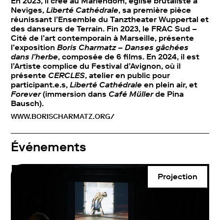
En 2023, il crée au Mariendom, église brutaliste à
Neviges,
Liberté Cathédrale
, sa première pièce
réunissant l’Ensemble du Tanztheater Wuppertal et
des danseurs de Terrain. Fin 2023, le FRAC Sud –
Cité de l’art contemporain à Marseille, présente
l’exposition
Boris Charmatz – Danses gâchées
dans l’herbe
, composée de 6 films. En 2024, il est
l’Artiste complice du Festival d’Avignon, où il
présente
CERCLES
, atelier en public pour
participant.e.s,
Liberté Cathédrale
en plein air, et
Forever
(immersion dans
Café Müller
de Pina
Bausch).
WWW.BORISCHARMATZ.ORG/
Événements
Projection