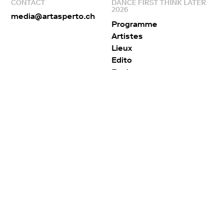
CONTACT
DANCE FIRST THINK LATER
2026
media@artasperto.ch
Programme
Artistes
Lieux
Edito
Equipe
Partenaires
ARTA SPERTO
RÉSEAUX SOCIAUX
À propos
Facebook
Collaborations
Instagram
Publications
Contact
Presse
Archives
Arta sperto
© 2026 – Tout droits réservés