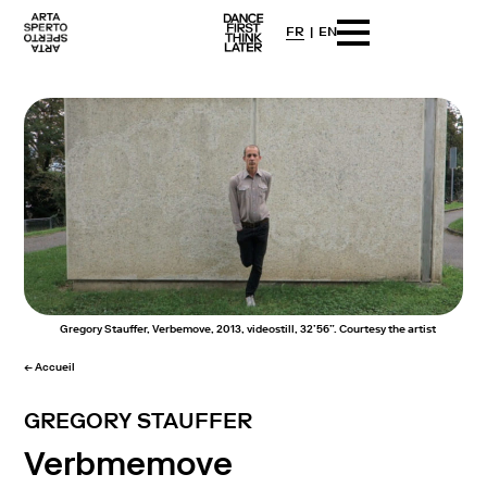
FR
EN
Arta sperto
Dance First Think Later
Skip
to
content
Gregory Stauffer, Verbemove, 2013, videostill, 32’56”. Courtesy the artist
← Accueil
GREGORY STAUFFER
Verbmemove