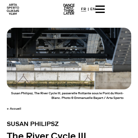
FR
EN
Arta sperto
Dance First Think Later
Skip
to
content
Susan Philipsz, The River Cycle III, passerelle flottante sous le Pont du Mont-
Blanc. Photo © Emmanuelle Bayart / Arta Sperto
← Accueil
SUSAN PHILIPSZ
The River Cycle III