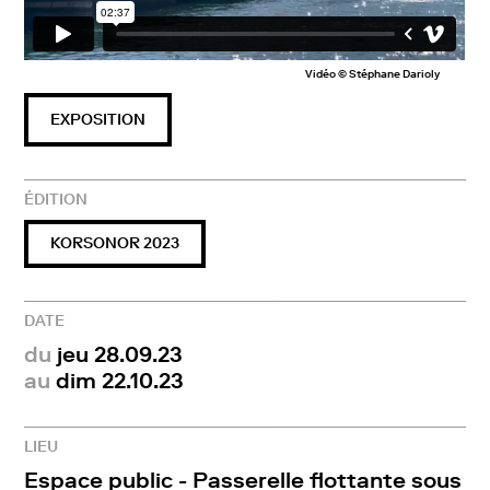
Vidéo © Stéphane Darioly
EXPOSITION
ÉDITION
KORSONOR 2023
DATE
du
jeu 28.09.23
au
dim 22.10.23
LIEU
Espace public - Passerelle flottante sous