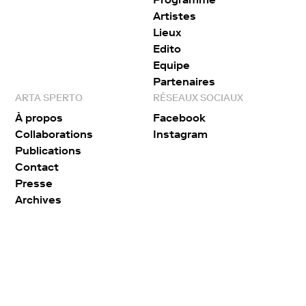
Artistes
Lieux
Edito
Equipe
Partenaires
ARTA SPERTO
RÉSEAUX SOCIAUX
À propos
Facebook
Collaborations
Instagram
Publications
Contact
Presse
Archives
Arta sperto
© 2026 – Tout droits réservés
Réalisé par
Wonderweb
Politique de confidentialité