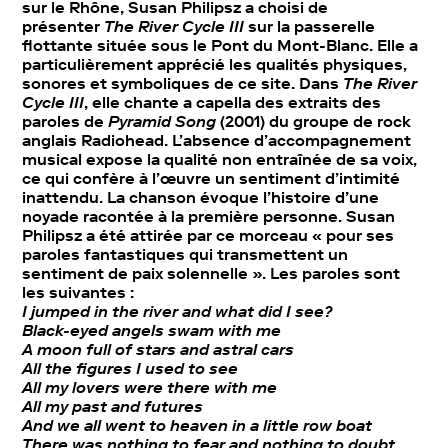
sur le Rhône, Susan Philipsz a choisi de
présenter
The River Cycle III
sur la passerelle
flottante située sous le Pont du Mont-Blanc. Elle a
particulièrement apprécié les qualités physiques,
sonores et symboliques de ce site. Dans
The River
Cycle III
, elle chante a capella des extraits des
paroles de
Pyramid Song
(2001) du groupe de rock
anglais Radiohead. L’absence d’accompagnement
musical expose la qualité non entraînée de sa voix,
ce qui confère à l’œuvre un sentiment d’intimité
inattendu. La chanson évoque l’histoire d’une
noyade racontée à la première personne. Susan
Philipsz a été attirée par ce morceau « pour ses
paroles fantastiques qui transmettent un
sentiment de paix solennelle ». Les paroles sont
les suivantes :
I jumped in the river and what did I see?
Black-eyed angels swam with me
A moon full of stars and astral cars
All the figures I used to see
All my lovers were there with me
All my past and futures
And we all went to heaven in a little row boat
There was nothing to fear and nothing to doubt