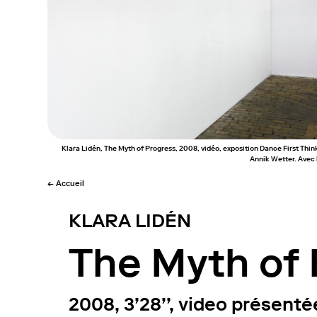
Klara Lidén, The Myth of Progress, 2008, vidéo, exposition Dance First Th
Annik Wetter. Avec l
← Accueil
KLARA LIDÉN
The Myth of 
2008, 3’28’’, video présent