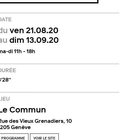
DATE
du
ven 21.08.20
au
dim 13.09.20
ma-di 11h - 18h
DURÉE
’28’’
LIEU
Le Commun
Rue des Vieux Grenadiers, 10
1205 Genève
PROGRAMME
VOIR LE SITE