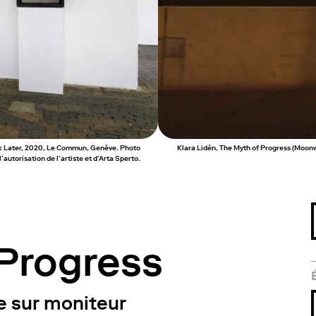
ink Later, 2020, Le Commun, Genève. Photo
Klara Lidén, The Myth of Progress (Moonwa
’autorisation de l’artiste et d’Arta Sperto.
Progress
ée sur moniteur