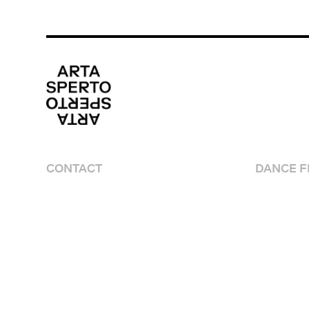
CONTACT
DANCE FI
media@artasperto.ch
Program
Artistes
Lieux
Edito
Equipe
Partenai