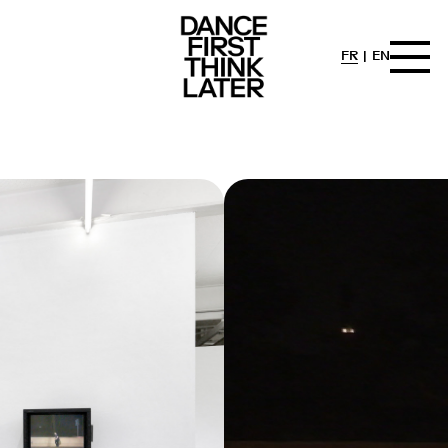
FR
EN