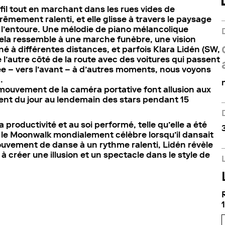
ofil tout en marchant dans les rues vides de
mement ralenti, et elle glisse à travers le paysage
 l’entoure. Une mélodie de piano mélancolique
a ressemble à une marche funèbre, une vision
né à différentes distances, et parfois Klara Lidén (SW,
 l’autre côté de la route avec des voitures qui passent
sée – vers l’avant – à d’autres moments, nous voyons
.
 mouvement de la caméra portative font allusion aux
nent du jour au lendemain des stars pendant 15
productivité et au soi performé, telle qu’elle a été
3
 le Moonwalk mondialement célèbre lorsqu’il dansait
mouvement de danse à un rythme ralenti, Lidén révèle
 créer une illusion et un spectacle dans le style de