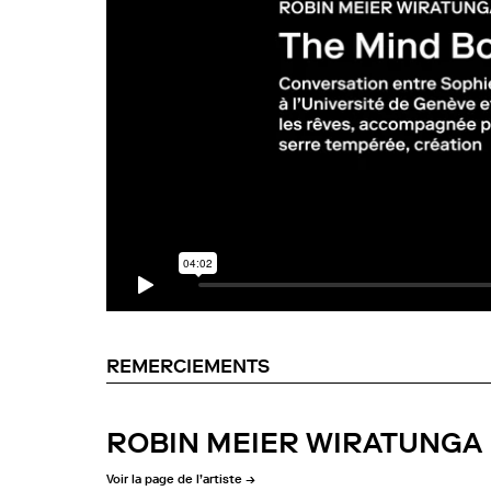
REMERCIEMENTS
NCCR Evolving Language : Sophie Schwartz
ROBIN MEIER WIRATUNGA
NYU School of Medicine, NYU : Margot Elm
Université Paris Nanterre : Marie Huet, S
Voir la page de l’artiste →
Collaborations artistiques : Nikolai Zhelud