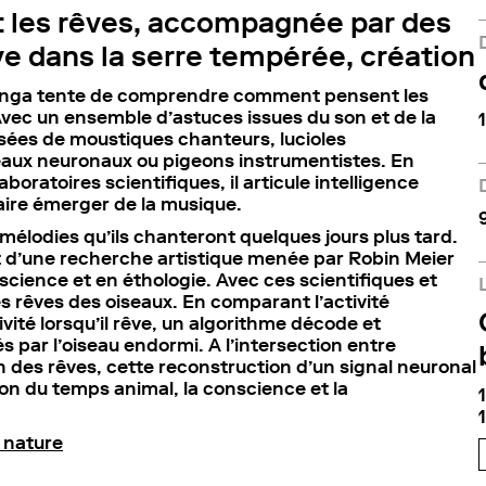
t les rêves, accompagnée par des
e dans la serre tempérée, création
atunga tente de comprendre comment pensent les
vec un ensemble d’astuces issues du son et de la
sées de moustiques chanteurs, lucioles
aux neuronaux ou pigeons instrumentistes. En
boratoires scientifiques, il articule intelligence
faire émerger de la musique.
 mélodies qu’ils chanteront quelques jours plus tard.
t d’une recherche artistique menée par Robin Meier
cience et en éthologie. Avec ces scientifiques et
les rêves des oiseaux. En comparant l’activité
ivité lorsqu’il rêve, un algorithme décode et
par l’oiseau endormi. A l’intersection entre
son des rêves, cette reconstruction d’un signal neuronal
ion du temps animal, la conscience et la
t nature