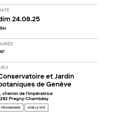
DATE
dim 24.08.25
15H
DURÉE
90'
LIEU
Conservatoire et Jardin
botaniques de Genève
1, chemin de l’Impératrice
1292 Pregny-Chambésy
PROGRAMME
VOIR LE SITE