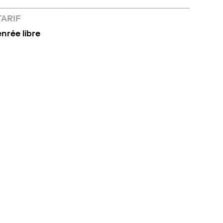
TARIF
enrée libre