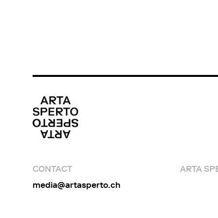
Régie Son : Jean-Baptiste Bosshard
CONTACT
ARTA SP
media@artasperto.ch