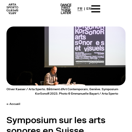
FR
EN
Arta sperto
Dance First Think Later
Skip
to
content
Oliver Kaeser / Arta Sperto. Bâtiment d'Art Contemporain, Genève. Symposium
KorSonoR 2023. Photo © Emmanuelle Bayart / Arta Sperto
← Accueil
Symposium sur les arts
sonores en Suisse