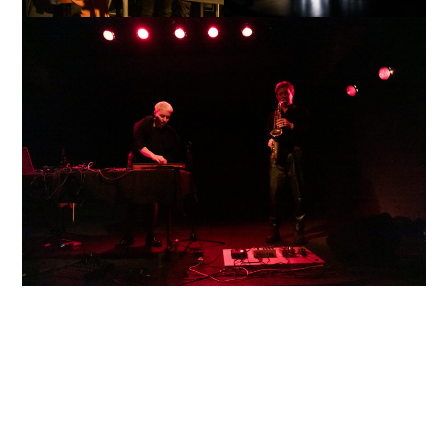
Thomas Burckhalter / Norient, Berne/Berlin
Madeleine Leclair / Musée d’ethnographie,
Ethnomusicologie et AIMP, Genève
Ramon de Marco / Idee und Klang, Bâle + Swiss
Society of Acoustic Ecology
Nathalie Rebholz / Joyfully Waiting, Genève
Ludwig Berger / Sonic Topologies, Zurich
Céline Carridroit, Marie Jeanson / Les yeux grand
fermés, Genève
Jonas Kocher / Bruit, Bienne
Francesca Ceccherini – Zaira Oram / Oto Sound
Museum, Zurich
Augustin Maurs / The Music Chamber – artgenève,
Genève
Marion Innocenzi / Cave 12, Genève
Vanessa Cimorelli, Luc Meier / La Becque, La Tour-
de-Peilz
Thibault Walter / LUFF + Rip on/off, Lausanne
Antoine Chessex / Multiple, Zurich