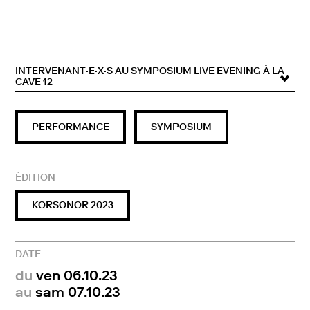
INTERVENANT·E·X·S AU SYMPOSIUM LIVE EVENING À LA
CAVE 12
Laurent Schmid / activeRat, Berne/Genève, avec
PERFORMANCE
SYMPOSIUM
Zoé Aubry, Douna Lim & Théo Pesso, Nathalie
Rebholz, Caroline Schattling Villeval
Asi Föcker & Raoul Doré,
accel./cresc.
, proposé par
Klang Moor Schopfe, Gais
ÉDITION
Magda Drozd & Nicola Genovese,
Viscera
, proposé
par Zaira Oram – Oto Sound Museum, Zurich
KORSONOR 2023
DATE
du
ven 06.10.23
au
sam 07.10.23