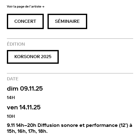
Ingénieur du son : Camille Giuglaris
Voir la page de l’artiste →
Producteur délégué : Ensemble L’Itinéraire
CONCERT
SÉMINAIRE
ÉDITION
KORSONOR 2025
DATE
dim 09.11.25
14H
ven 14.11.25
10H
9.11 14h–20h Diffusion sonore et performance (12’) à
15h, 16h, 17h, 18h.