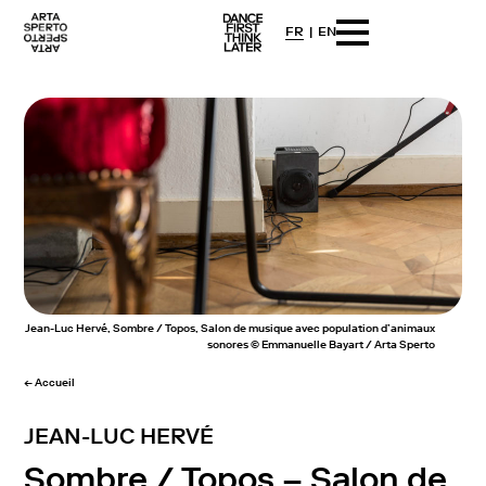
FR
EN
Arta sperto
Dance First Think Later
Skip
to
content
Jean-Luc Hervé, Sombre / Topos, Salon de musique avec population d’animaux
sonores © Emmanuelle Bayart / Arta Sperto
← Accueil
JEAN-LUC HERVÉ
Sombre / Topos – Salon de