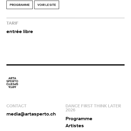
PROGRAMME
VOIR LE SITE
TARIF
entrée libre
CONTACT
DANCE FIRST THINK LATER
2026
media@artasperto.ch
Programme
Artistes