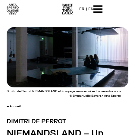
FR
EN
Arta sperto
Dance First Think Later
Skip
to
content
Dimitri de Perrot, NIEMANDSLAND – Un voyage vers ce qui se trouve entre nous
© Emmanuelle Bayart / Arta Sperto
← Accueil
DIMITRI DE PERROT
NIEMANDSLAND – Un