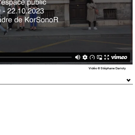
Vidéo © Stéphane Darioly
Arta Sperto /
KorSonoR
, Genève