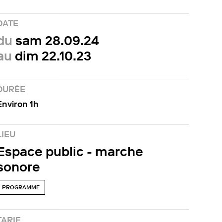
DATE
du
sam 28.09.24
au
dim 22.10.23
DURÉE
Environ 1h
LIEU
Espace public - marche
sonore
PROGRAMME
TARIF