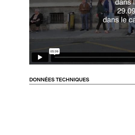
DONNÉES TECHNIQUES
Electrical Walk Geneva
, N° 92, production 