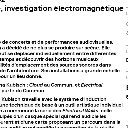
, investigation électromagnétique
e de concerts et de performances audiovisuelles,
) a décidé de ne plus se produire sur scène. Elle
eut se déplacer individuellement entre différentes
 temps et découvrir des horizons musicaux
sibilités d’emplacement des sources sonores dans
de l’architecture. Ses installations à grande échelle
our un lieu donné.
na Kubisch :
Cloud
au Commun, et
Electrical
à partir du Commun.
 Kubisch travaille avec le système d’induction
une technique de base à un outil artistique individuel
lle a commencé la série des
Electrical Walks
, celle
ipés d’un casque spécial qui rend audible les
rent et d’une carte proposant un parcours dans la
ure auditive qui modifie la perception de la réalité