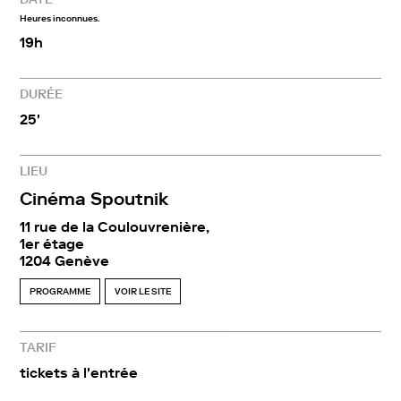
Heures inconnues.
19h
DURÉE
25'
LIEU
Cinéma Spoutnik
11 rue de la Coulouvrenière,
1er étage
1204 Genève
PROGRAMME
VOIR LE SITE
TARIF
tickets à l'entrée