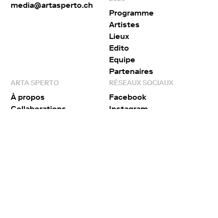
media@artasperto.ch
Programme
Artistes
Lieux
Edito
Equipe
Partenaires
ARTA SPERTO
RÉSEAUX SOCIAUX
À propos
Facebook
Collaborations
Instagram
Publications
Contact
Presse
Archives
Arta sperto
© 2026 – Tout droits réservés
Réalisé par
Wonderweb