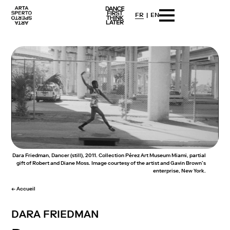
FR
EN
Arta sperto
Dance First Think Later
Skip
to
content
Dara Friedman, Dancer (still), 2011. Collection Pérez Art Museum Miami, partial
gift of Robert and Diane Moss. Image courtesy of the artist and Gavin Brown’s
enterprise, New York.
← Accueil
DARA FRIEDMAN