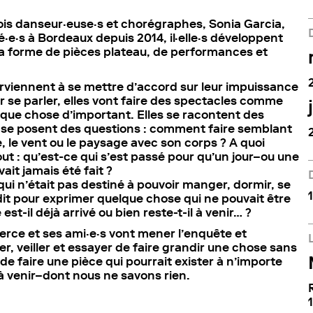
ois danseur·euse·s et chorégraphes, Sonia Garcia,
é·e·s à Bordeaux depuis 2014, il·elle·s développent
a forme de pièces plateau, de performances et
rviennent à se mettre d’accord sur leur impuissance
 se parler, elles vont faire des spectacles comme
lque chose d’important. Elles se racontent des
es se posent des questions : comment faire semblant
e, le vent ou le paysage avec son corps ? A quoi
ut : qu’est-ce qui s’est passé pour qu’un jour–ou une
ait jamais été fait ?
 qui n’était pas destiné à pouvoir manger, dormir, se
dit pour exprimer quelque chose qui ne pouvait être
st-il déjà arrivé ou bien reste-t-il à venir… ?
erce et ses ami·e·s vont mener l’enquête et
er, veiller et essayer de faire grandir une chose sans
de faire une pièce qui pourrait exister à n’importe
 venir–dont nous ne savons rien.