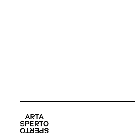
Conception et chorégraphie : La Tierce – S
création et interprétation : Philipp Enders,
Silva / Dessin et regard extérieur : Camille 
Baptiste Veyret-Logerias / Regard extérieur
Régie plateau : Leslie Vignaud / Musique j
arrangée par Philipp Enders / Production, 
Rossard
Production : La Tierce / Coproductions : M
CDCN de Nouvelle Aquitaine Bordeaux • La
Franche-Comté ; ICI-CCN de Montpellier O
Cognac ; Chorège – CDCN Falaise Normandie 
Scène conventionnée de Rezé ; OARA–Office
agence culturelle de la Gironde