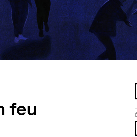
n feu
e