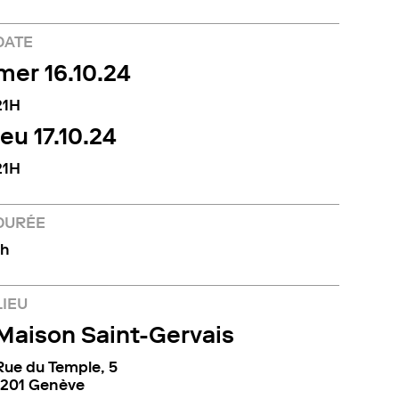
DATE
mer 16.10.24
21H
jeu 17.10.24
21H
DURÉE
1h
LIEU
Maison Saint-Gervais
Rue du Temple, 5
1201 Genève