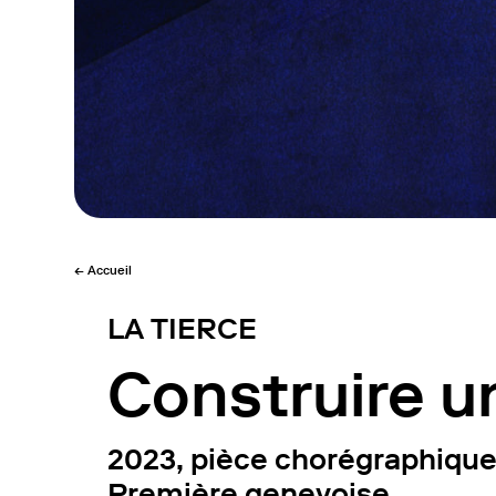
← Accueil
LA TIERCE
Construire u
2023, pièce chorégraphiqu
Première genevoise