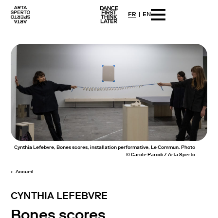
FR
EN
Arta sperto
Dance First Think Later
Skip
to
content
Cynthia Lefebvre, Bones scores, installation performative, Le Commun. Photo
© Carole Parodi / Arta Sperto
← Accueil
CYNTHIA LEFEBVRE
Bones scores