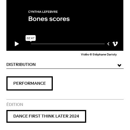
Vidéo © Stéphane Darioly
DISTRIBUTION
Soutiens : 3 bis f, Centre d’arts contemporains
PERFORMANCE
d’intérêt national; Les Instants Chavirés Montreuil ;
Parallèle, Pratiques artistiques émergentes
internationales, Marseille ; Onda–dispositif Écran
vivant ; ADAGP ; CENTQUATRE-PARIS
ÉDITION
DANCE FIRST THINK LATER 2024