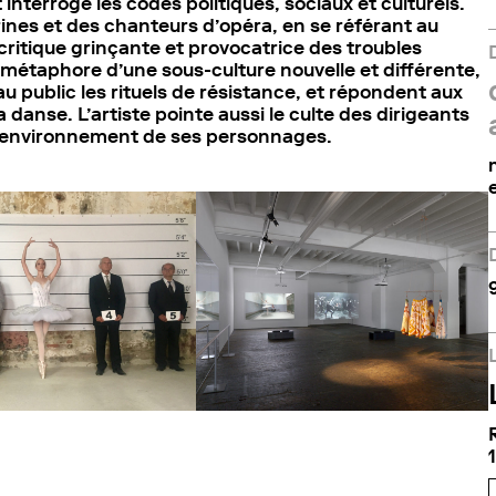
 interroge les codes politiques, sociaux et culturels.
rines et des chanteurs d’opéra, en se référant au
 critique grinçante et provocatrice des troubles
métaphore d’une sous-culture nouvelle et différente,
au public les rituels de résistance, et répondent aux
a danse. L’artiste pointe aussi le culte des dirigeants
 l’environnement de ses personnages.
9