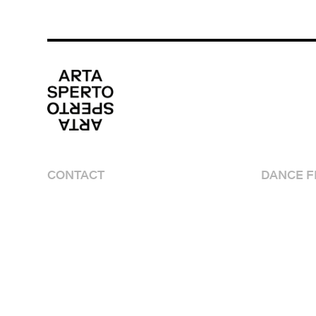
CONTACT
DANCE FI
media@artasperto.ch
Program
Artistes
Lieux
Edito
Equipe
Partenai