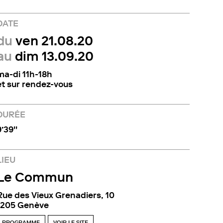
DATE
du
ven 21.08.20
au
dim 13.09.20
ma-di 11h-18h
et sur rendez-vous
DURÉE
’39''
LIEU
Le Commun
Rue des Vieux Grenadiers, 10
1205 Genève
PROGRAMME
VOIR LE SITE