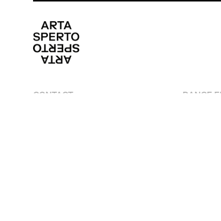
CONTACT
DANCE FI
media@artasperto.ch
Program
Artistes
Lieux
Edito
Equipe
Partenai
Arta sperto
© 2026 – Tout droits réservés