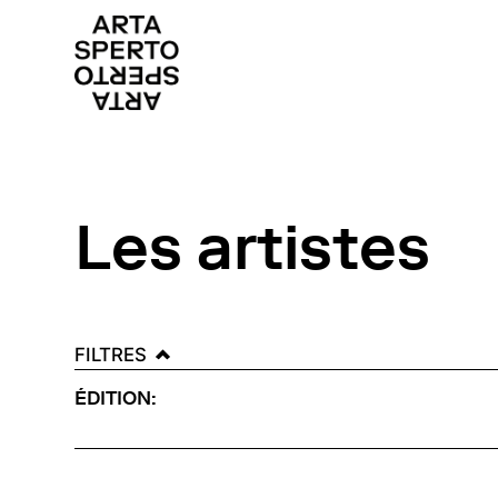
Arta sperto
Dance First Think Later
Skip
to
content
Les artistes
FILTRES
ÉDITION: