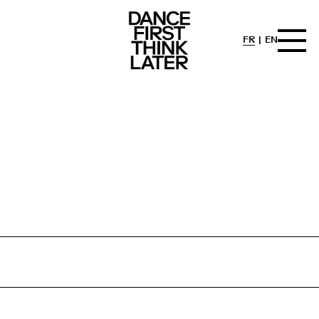
FR
EN