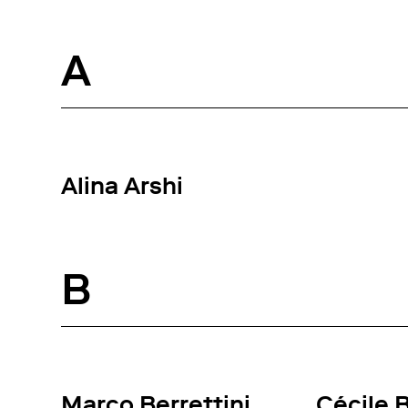
A
Alina Arshi
B
Marco Berrettini
Cécile 