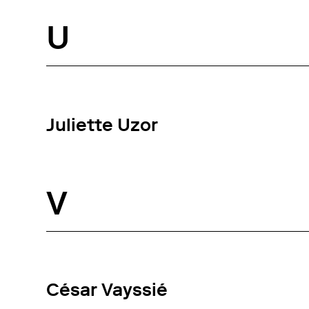
U
Juliette Uzor
V
César Vayssié