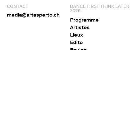
CONTACT
DANCE FIRST THINK LATER
2026
media@artasperto.ch
Programme
Artistes
Lieux
Edito
Equipe
Partenaires
ARTA SPERTO
RÉSEAUX SOCIAUX
À propos
Facebook
Collaborations
Instagram
Publications
Contact
Presse
Archives
Arta sperto
© 2026 – Tout droits réservés