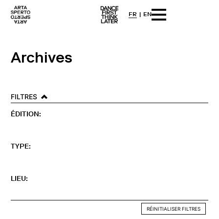
FR
EN
Arta sperto
Dance First Think Later
Skip
to
content
Archives
FILTRES
ÉDITION:
TYPE:
LIEU:
RÉINITIALISER FILTRES