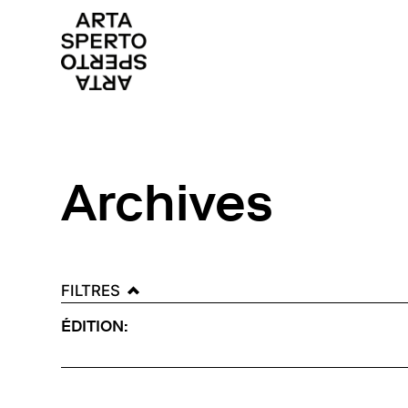
Arta sperto
Dance First Think Later
Skip
to
content
Archives
FILTRES
ÉDITION: