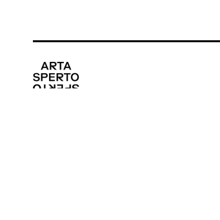
CONTACT
DANCE FI
media@artasperto.ch
Program
Artistes
Lieux
Edito
Equipe
Partenai