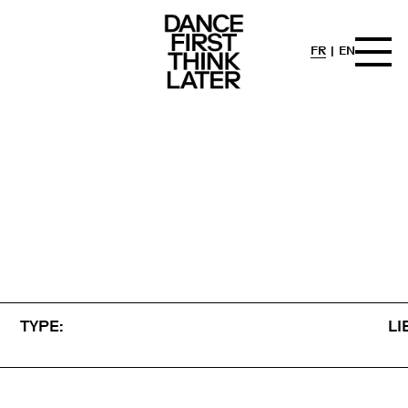
FR
EN
TYPE:
LI